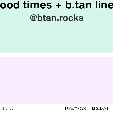
ood times + b.tan lin
@btan.rocks
of Brands
PRYWATNOŚĆ
REGULAMIN