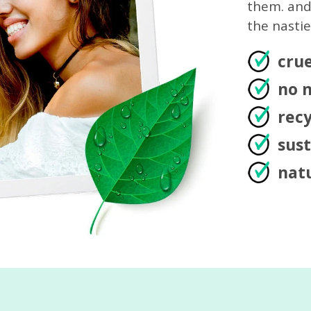
them. and
the nastie
crue
no n
recy
sus
natu