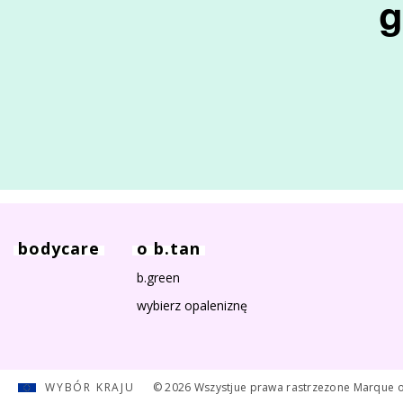
g
bodycare
o b.tan
b.green
wybierz opaleniznę
WYBÓR KRAJU
© 2026 Wszystjue prawa rastrzezone Marque 