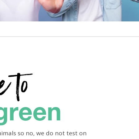
green
nimals so no, we do not test on