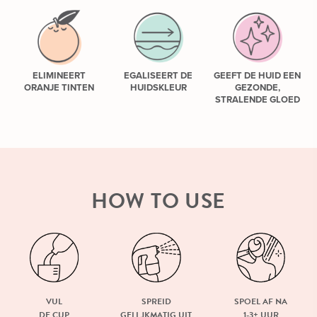
ELIMINEERT
EGALISEERT DE
GEEFT DE HUID EEN
ORANJE TINTEN
HUIDSKLEUR
GEZONDE,
STRALENDE GLOED
HOW TO USE
VUL
SPREID
SPOEL AF NA
DE CUP
GELLJKMATIG UIT
1-3+ UUR