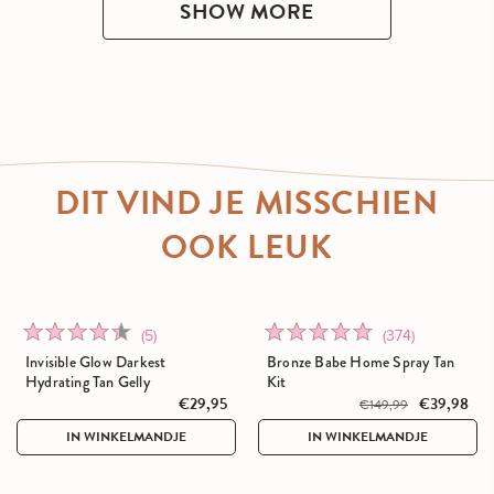
SHOW MORE
DIT VIND JE MISSCHIEN
OOK LEUK
Click
Click
Rated
Rated
(5)
(374)
to
to
4.4
4.7
Invisible Glow Darkest
Bronze Babe Home Spray Tan
go
go
out
out
Hydrating Tan Gelly
Kit
to
€29,95
to
€39,98
of
of
€149,99
reviews
reviews
5
5
IN WINKELMANDJE
IN WINKELMANDJE