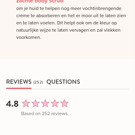
zachte body scrub
om je huid te helpen nog meer vochtinbrengende
crème te absorberen en het er mooi uit te laten zien
en te laten voelen. Dit helpt ook om de kleur op
natuurlijke wijze te laten vervagen en zal vlekken
voorkomen.
REVIEWS
QUESTIONS
252
average
out
4.8
rating
of
Based on 252 reviews
5