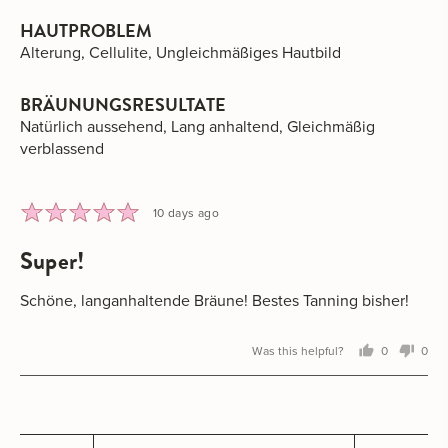
HAUTPROBLEM
Alterung
Cellulite
Ungleichmäßiges Hautbild
BRÄUNUNGSRESULTATE
Natürlich aussehend
Lang anhaltend
Gleichmäßig
verblassend
Rated
Review
10 days ago
5
posted
super!
out
of
5
Schöne, langanhaltende Bräune! Bestes Tanning bisher!
Was this helpful?
0
0
people
peo
voted
vot
yes
no