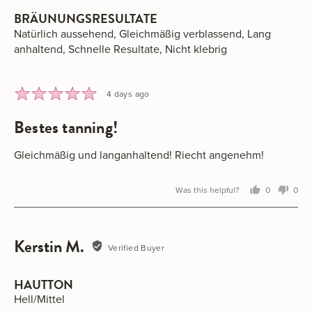
BRÄUNUNGSRESULTATE
Natürlich aussehend
Gleichmäßig verblassend
Lang
anhaltend
Schnelle Resultate
Nicht klebrig
Rated
Review
4 days ago
5
posted
bestes tanning!
out
of
5
Gleichmäßig und langanhaltend! Riecht angenehm!
Was this helpful?
0
0
people
peo
voted
vot
yes
no
Kerstin M.
Reviewed
Verified Buyer
by
Kerstin
HAUTTON
M.
Hell/Mittel