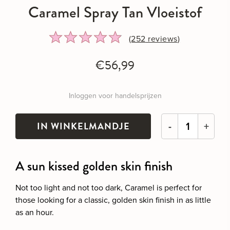
Caramel Spray Tan Vloeistof
Rated
Click
(252
reviews
)
4.8
to
out
go
€56,99
of
to
5
reviews
Inloggen voor handelsprijzen
-
+
A sun kissed golden skin finish
Not too light and not too dark, Caramel is perfect for
those looking for a classic, golden skin finish in as little
as an hour.